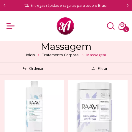
ado!
Entregas rápidas e seguras para todo o Brasil
0
Massagem
Início
Tratamento Corporal
Massagem
Ordenar
Filtrar