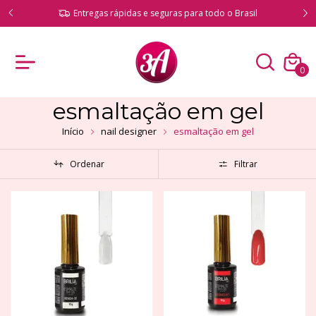
ado!
Entregas rápidas e seguras para todo o Brasil
0
esmaltação em gel
Início
nail designer
esmaltação em gel
Ordenar
Filtrar