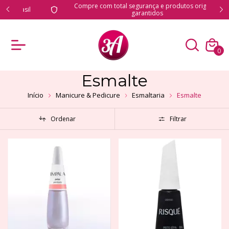
Compre com total segurança e produtos originais
il
garantidos
0
Esmalte
Início
Manicure & Pedicure
Esmaltaria
Esmalte
Ordenar
Filtrar