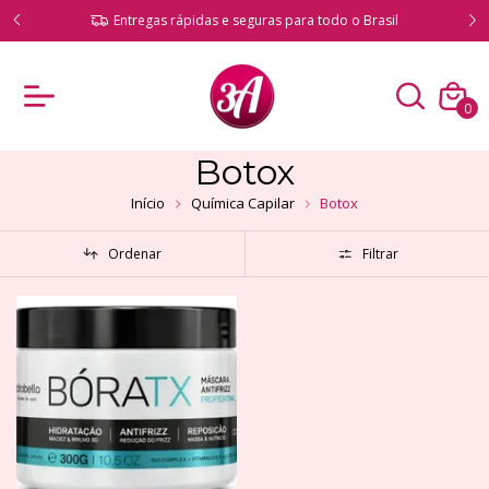
ado!
Entregas rápidas e seguras para todo o Brasil
0
Botox
Início
Química Capilar
Botox
Ordenar
Filtrar