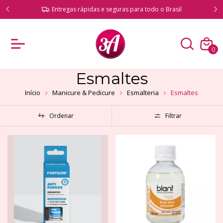
ado!
Entregas rápidas e seguras para todo o Brasil
0
Esmaltes
Início
Manicure & Pedicure
Esmalteria
Esmaltes
Ordenar
Filtrar