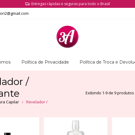
Entregas rápidas e seguras para todo o Brasil
tori2@gmail.com
omos
Política de Privacidade
Política de Troca e Devol
ador /
ante
Exibindo 1-9 de 9 produtos
ura Capilar
Revelador /