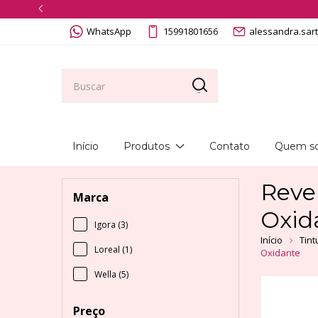
WhatsApp
15991801656
alessandra.sar
Início
Produtos
Contato
Quem s
Revel
Marca
Oxid
Igora (3)
Início
Tint
Loreal (1)
Oxidante
Wella (5)
Preço