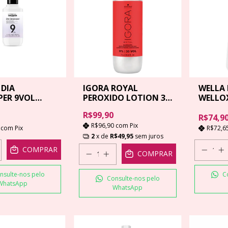
 DIA
IGORA ROYAL
WELLA 
PER 9VOL
PEROXIDO LOTION 30
WELLOX
VL - 1000 ML
R$99,90
R$74,9
R$96,90
com
Pix
9
com
Pix
R$72,6
2
x de
R$49,95
sem juros
COMPRAR
COMPRAR
nsulte-nos pelo
C
Consulte-nos pelo
WhatsApp
WhatsApp