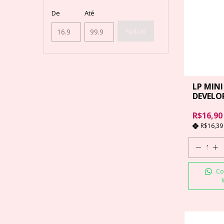
De
Até
Aplicar
LP MINI
DEVELO
90ML
R$16,90
R$16,3
Co