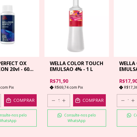
PERFECT OX
WELLA COLOR TOUCH
WELLA
N 20vl - 60
EMULSAO 4% - 1 L
EMULSA
R$71,90
R$17,9
9
com
Pix
R$69,74
com
Pix
R$17,3
COMPRAR
COMPRAR
nsulte-nos pelo
Consulte-nos pelo
C
WhatsApp
WhatsApp