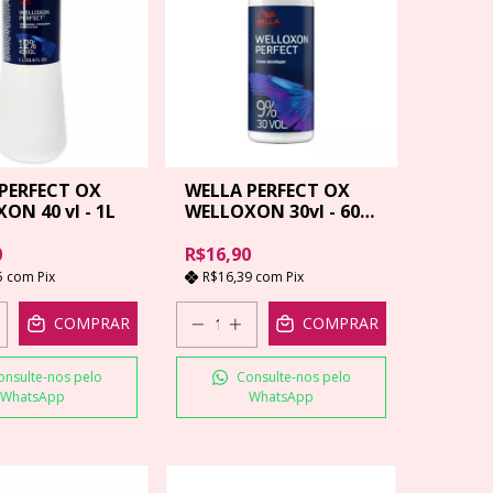
PERFECT OX
WELLA PERFECT OX
ON 40 vl - 1L
WELLOXON 30vl - 60
ML
0
R$16,90
5
com
Pix
R$16,39
com
Pix
COMPRAR
COMPRAR
onsulte-nos pelo
Consulte-nos pelo
WhatsApp
WhatsApp