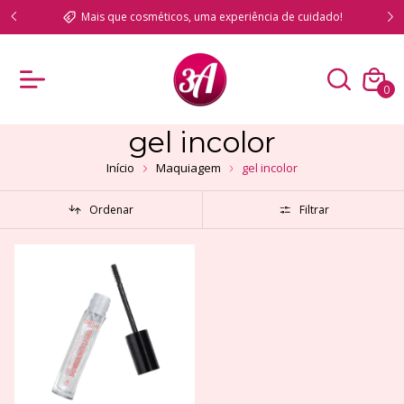
nais
Mais que cosméticos, uma experiência de cuidado!
0
gel incolor
Início
Maquiagem
gel incolor
Ordenar
Filtrar