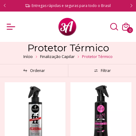
ado!
Entregas rápidas e seguras para todo o Brasil
0
Protetor Térmico
Início
Finalização Capilar
Protetor Térmico
Ordenar
Filtrar