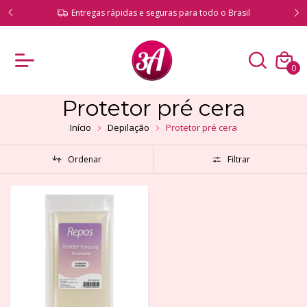
ado!
Entregas rápidas e seguras para todo o Brasil
0
Protetor pré cera
Início
Depilação
Protetor pré cera
Ordenar
Filtrar