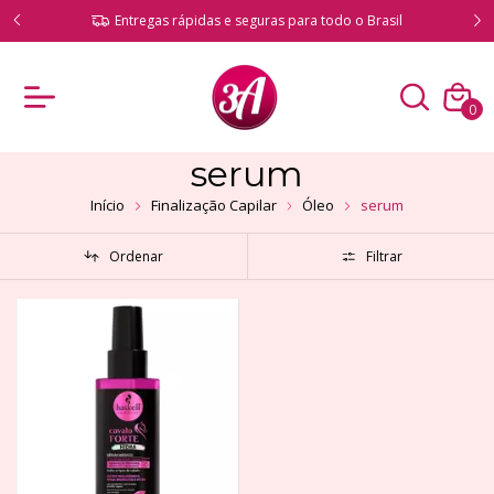
ado!
Entregas rápidas e seguras para todo o Brasil
0
serum
Início
Finalização Capilar
Óleo
serum
Ordenar
Filtrar