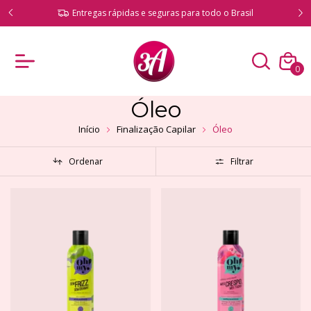
Compre com total segurança e produtos originais
o Brasil
garantidos
0
Óleo
Início
Finalização Capilar
Óleo
Ordenar
Filtrar