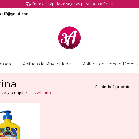
Entregas rápidas e seguras para todo o Brasil
tori2@gmail.com
omos
Política de Privacidade
Política de Troca e Devol
tina
Exibindo 1 produto
lização Capilar
Gelatina