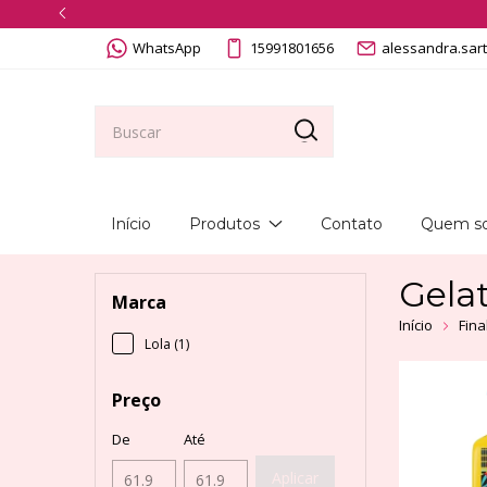
WhatsApp
15991801656
alessandra.sar
Início
Produtos
Contato
Quem s
Gela
Marca
Início
Fina
Lola (1)
Preço
De
Até
Aplicar