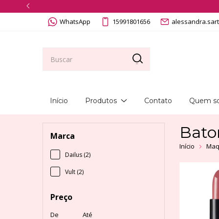
WhatsApp
15991801656
alessandra.sar
Início
Produtos
Contato
Quem s
Bat
Marca
Início
Maq
Dailus (2)
Vult (2)
Preço
De
Até