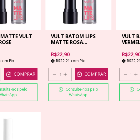
MATTE VULT
VULT BATOM LIPS
VULT B
 ROSE
MATTE ROSA
VERME
MARSALA
R$22,90
R$22,9
1
com
Pix
R$22,21
com
Pix
R$22,2
COMPRAR
COMPRAR
nsulte-nos pelo
Consulte-nos pelo
C
WhatsApp
WhatsApp