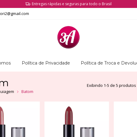
Entregas rápidas e seguras para todo o Brasil
tori2@gmail.com
omos
Política de Privacidade
Política de Troca e Devol
om
Exibindo 1-5 de 5 produtos
uiagem
Batom