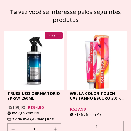
Talvez você se interesse pelos seguintes
produtos
14
%
OFF
TRUSS USO OBRIGATORIO
WELLA COLOR TOUCH
SPRAY 260ML
CASTANHO ESCURO 3.0 -
60GR
R$109,90
R$94,90
R$37,90
R$92,05
com
Pix
R$36,76
com
Pix
2
x de
R$47,45
sem juros