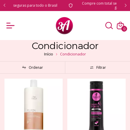
Compre com total segurança e produtos originais
il
garantidos
0
Condicionador
Início
Condicionador
Ordenar
Filtrar